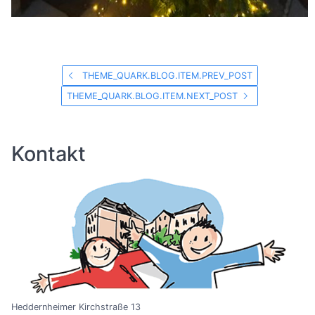
THEME_QUARK.BLOG.ITEM.PREV_POST
THEME_QUARK.BLOG.ITEM.NEXT_POST
Kontakt
Heddernheimer Kirchstraße 13