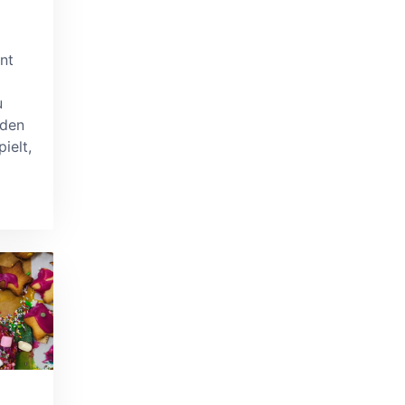
nt
u
 den
ielt,