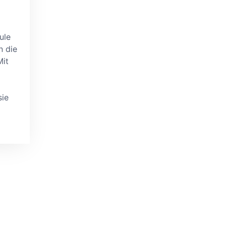
ule
n die
Mit
sie