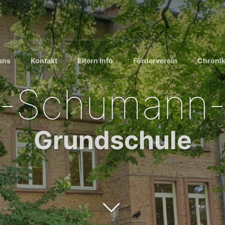
uns
Kontakt
Eltern Info
Förderverein
Chroni
t-Schumann-
Grundschule