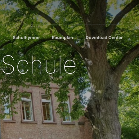
k
Schulhymne
Raumplan
Download Center
Schule