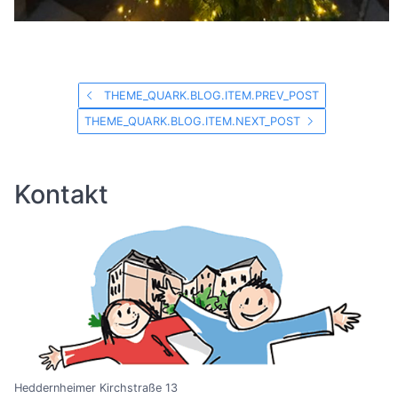
THEME_QUARK.BLOG.ITEM.PREV_POST
THEME_QUARK.BLOG.ITEM.NEXT_POST
Kontakt
Heddernheimer Kirchstraße 13