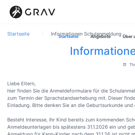
Startseite
Informationen Schulanmeldung
Startseite
Angebote
Über 
Information
Thu
Liebe Eltern,
hier finden Sie die Anmeldeformulare für die Schulanme
zum Termin der Sprachstandserhebung mit. Dieser findet 
Einladung. Bitte denken Sie an die Geburtsurkunde und
Besteht Interesse, Ihr Kind bereits zum kommenden Schul
Anmeldeunterlagen bis spätestens 31.1.2026 ein und ge
Anmeldung für Kann-Kinder nach dem 31.1.26 ist nicht 