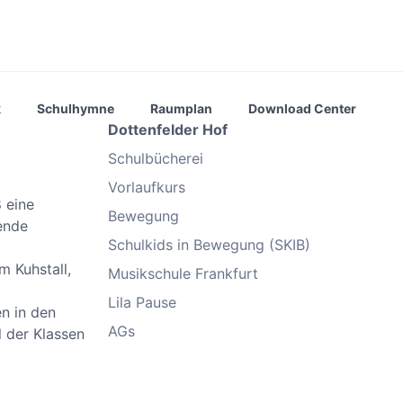
k
Schulhymne
Raumplan
Download Center
Dottenfelder Hof
Schulbücherei
Vorlaufkurs
 eine
Bewegung
ende
Schulkids in Bewegung (SKIB)
m Kuhstall,
Musikschule Frankfurt
Lila Pause
n in den
AGs
 der Klassen