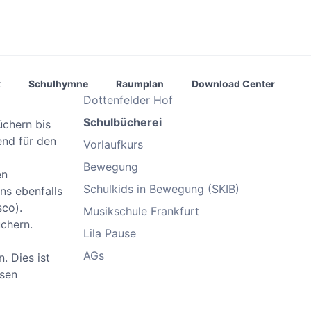
k
Schulhymne
Raumplan
Download Center
Dottenfelder Hof
Schulbücherei
üchern bis
nd für den
Vorlaufkurs
Bewegung
en
Schulkids in Bewegung (SKIB)
ns ebenfalls
sco).
Musikschule Frankfurt
chern.
Lila Pause
AGs
. Dies ist
esen