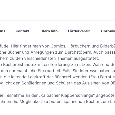
uns
Kontakt
Eltern Info
Förderverein
Chroni
äude. Hier findet man von Comics, Hörbüchern und Bilderb
iche Bücher und Anregungen zum Durchstöbern. Auch passe
üchern zu den verschiedensten Themen ausgestattet.
ie Büchereistunde zur Leseförderung zu nutzen. Während d
ch ehrenamtliche Elternarbeit. Falls Sie Interesse haben, u
an die leitende Lehrkraft der Bücherei wenden (Frau Ferratu
öglicht den Schülerinnen und Schülern das Ausleihen von Bü
ie Teilnahme an der „Kalbacher Klapperschlange“ angeboten
 ihnen die Möglichkeit zu bieten, spannende Bücher zum L